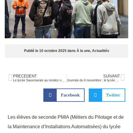
Publié le
10 octobre 2025
dans
À la une
,
Actualités
PRÉCÉDENT
SUIVANT
Le lycée Sauxmarais au rendez-vous du 32ème Prix Bayeux des lycéens et apprentis
Journée du 6 novembre : le lycée mobilisé contre le harcèlement scolaire
Facebook
Twitter
Les élèves de seconde PMIA (Métiers du Pilotage et de
la Maintenance d’Installations Automatisées) du lycée