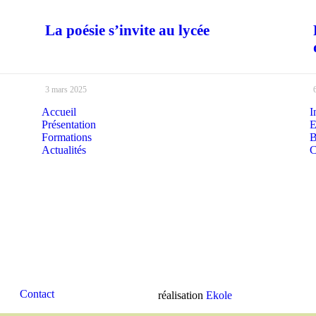
La poésie s’invite au lycée
3 mars 2025
Accueil
I
Présentation
E
Formations
B
Actualités
C
Contact
réalisation
Ekole