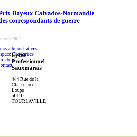
Prix Bayeux Calvados-Normandie
des correspondants de guerre
6 octobre 2020
nfos administratives
space Entreprises
Lycée
rochure
Professionnel
ontact
Sauxmarais
444 Rue de la
Chasse aux
Loups
50110
TOURLAVILLE